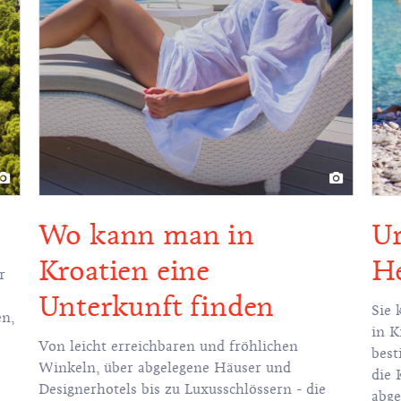
Wo kann man in
Ur
Kroatien eine
He
r
Unterkunft finden
Sie 
en,
in K
Von leicht erreichbaren und fröhlichen
best
Winkeln, über abgelegene Häuser und
die 
Designerhotels bis zu Luxusschlössern - die
abge