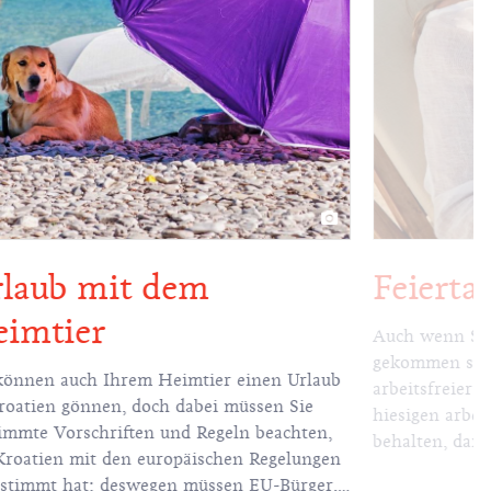
laub mit dem
Feierta
imtier
Auch wenn Sie
gekommen sind
können auch Ihrem Heimtier einen Urlaub
arbeitsfreier T
roatien gönnen, doch dabei müssen Sie
hiesigen arbei
immte Vorschriften und Regeln beachten,
behalten, dami
Kroatien mit den europäischen Regelungen
möglich plane
stimmt hat; deswegen müssen EU-Bürger,