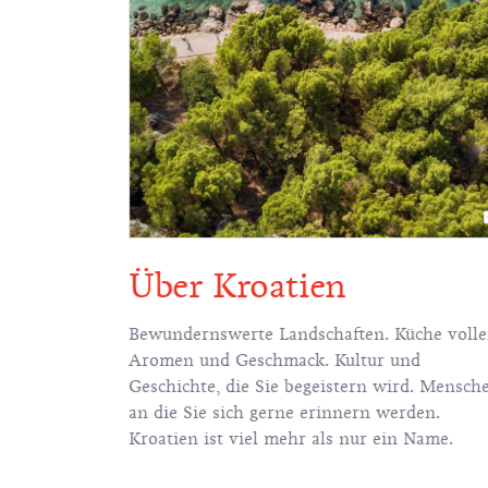
gänge
Über Kroatien
 von Kroatien
Bewundernswerte Landschaften. Küche volle
würdigkeiten
Aromen und Geschmack. Kultur und
 sie auf nur
Geschichte, die Sie begeistern wird. Mensch
sen entdeckt
an die Sie sich gerne erinnern werden.
 man diesen
Kroatien ist viel mehr als nur ein Name.
 doch falls