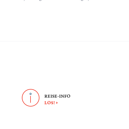
Urlaubsland o
mit ihren Heimtieren nach Kroatien
bieten in Kroa
eisen, nur einige Grundbedingungen
auch eine Gel
llen.
recht nützlich
die sich viel 
REISE-INFO
LOS!