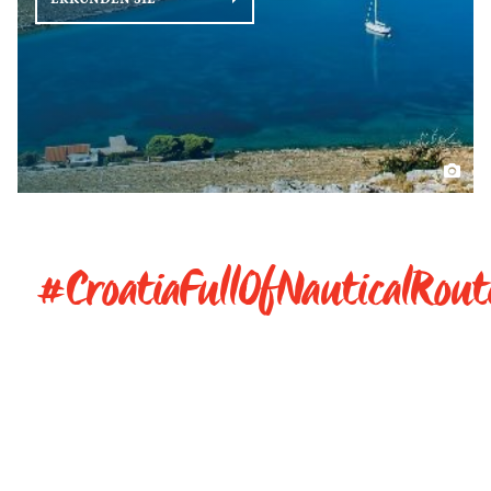
#CroatiaFullOfNauticalRout