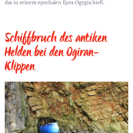
das in seinem epochalen Epos Ogygia hieß.
Schiffbruch des antiken
Helden bei den Ogiran-
Klippen