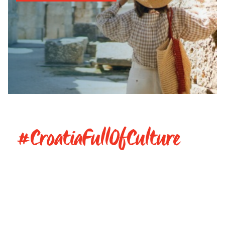
#CroatiaFullOfCulture