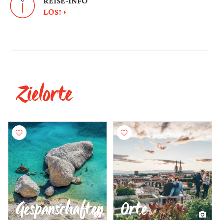
REISE-INFO
LOS!
Zielorte
Gespanschaften
Orte