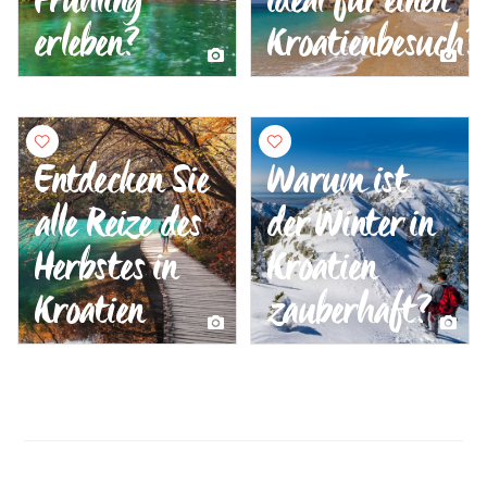
erleben?
Kroatienbesuch?
Entdecken Sie
Warum ist
alle Reize des
der Winter in
Herbstes in
Kroatien
Kroatien
zauberhaft?