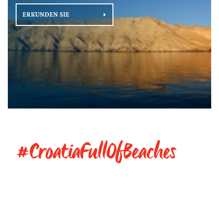
ERKUNDEN SIE
#CroatiaFullOfBeaches