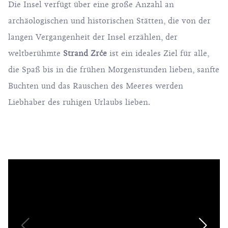
Die Insel verfügt über eine große Anzahl an
archäologischen und historischen Stätten, die von der
langen Vergangenheit der Insel erzählen, der
weltberühmte
Strand Zrće
ist ein ideales Ziel für alle,
die Spaß bis in die frühen Morgenstunden lieben, sanfte
Buchten und das Rauschen des Meeres werden
Liebhaber des ruhigen Urlaubs lieben.