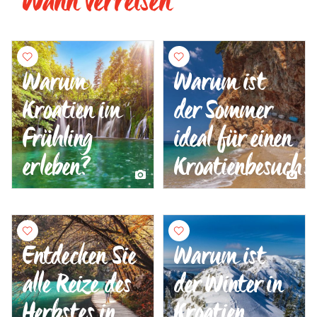
Wann verreisen
Warum
Warum ist
Kroatien im
der Sommer
Frühling
ideal für einen
erleben?
Kroatienbesuch?
Entdecken Sie
Warum ist
alle Reize des
der Winter in
Herbstes in
Kroatien