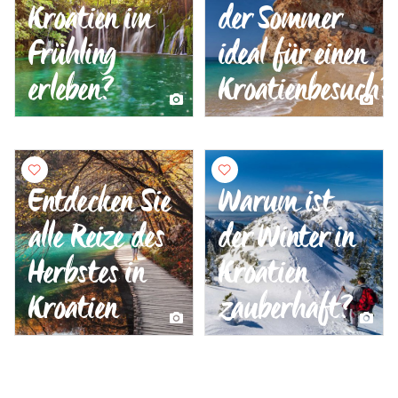
Kroatien im
der Sommer
Frühling
ideal für einen
erleben?
Kroatienbesuch?
Entdecken Sie
Warum ist
alle Reize des
der Winter in
Herbstes in
Kroatien
Kroatien
zauberhaft?