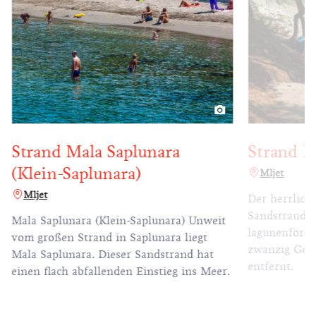
Strand Mala Saplunara
Strand B
(Klein-Saplunara)
Mljet
Mljet
Der herrliche
Sandstrand a
Mala Saplunara (Klein-Saplunara) Unweit
lagunenförmi
vom großen Strand in Saplunara liegt
zwanzig Geh
Mala Saplunara. Dieser Sandstrand hat
entfernt.
einen flach abfallenden Einstieg ins Meer.