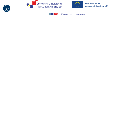
Das Projekt wurde von der Europäischen Union aus
dem Europäischen Fonds für regionale Entwicklung
kofinanziert.
Für den Inhalt der Veröffentlichung / des
Sendematerials ist allein die Kroatische Zentrale für
Tourismus verantwortlich.
© 1992-2026 Kroatische Zentrale für Tourismus,
Alle Rechte vorbehalten.
Nutzungsbedingungen