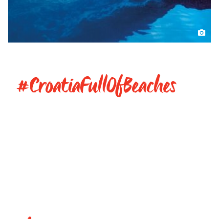
#CroatiaFullOfBeaches