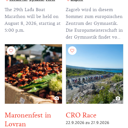
The 29th Lađa Boat
Zagreb wird in diesem
Marathon will be held on
Sommer zum europäischen
August 8, 2026, starting at
Zentrum der Gymnastik.
5:00 p.m.
Die Europameisterschaft in
der Gymnastik findet vom
13. bis 23. August in der
Arena Zagreb statt – und
das erstmals in der
Geschichte in Kroatien. Es
ist die größte
Turnveranstaltung in
Zagreb und Kroatien der
letzten vier Jahrzehnte -
um genau zu sein, seit der
Universiade 1987.
Maronenfest in
CRO Race
Lovran
22.9.2026
zu
27.9.2026