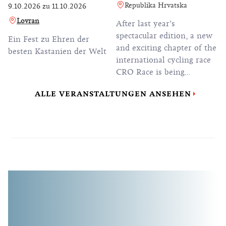
Republika Hrvatska
9.10.2026
zu
11.10.2026
Lovran
After last year’s
spectacular edition, a new
Ein Fest zu Ehren der
and exciting chapter of the
besten Kastanien der Welt
international cycling race
CRO Race is being
prepared, ready to once
ALLE VERANSTALTUNGEN ANSEHEN
again send the most
beautiful sporting postcard
of Croatia to the world.