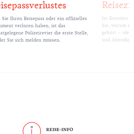
Reisezie
isepassverlustes
Ist Kroatien e
s Sie Ihren Reisepass oder ein offizielles
Sie, warum es
ment verloren haben, ist das
gehört – ideal
stgelegene Polizeirevier die erste Stelle,
und Abendspaz
der Sie sich melden müssen.
REISE-INFO