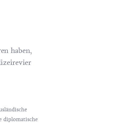
ren haben,
izeirevier
usländische
e diplomatische