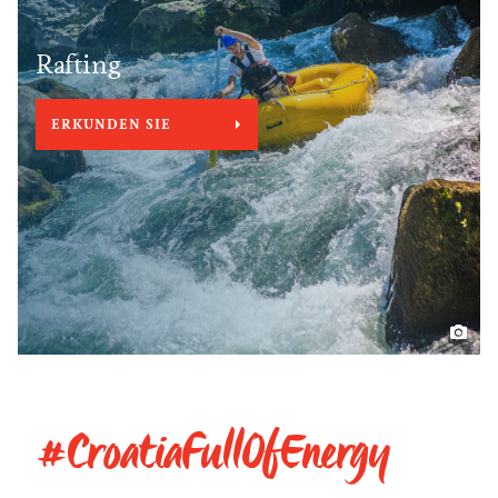
Rafting
ERKUNDEN SIE
#CroatiaFullOfEnergy