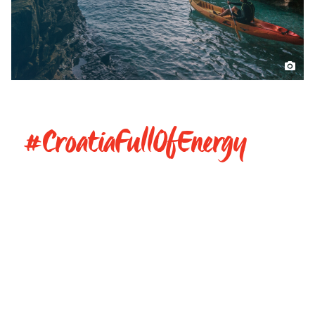
#CroatiaFullOfEnergy