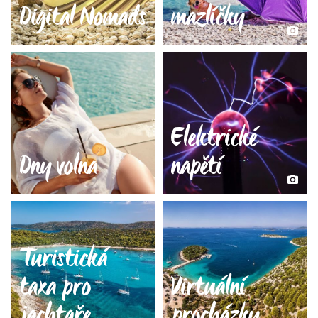
Digital Nomads
mazlíčky
Elektrické
Dny volna
napětí
Turistická
taxa pro
Virtuální
jachtaře
procházky