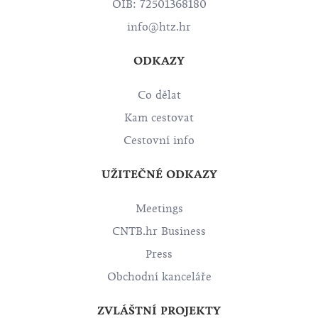
OIB: 72501368180
info@htz.hr
ODKAZY
Co dělat
Kam cestovat
Cestovní info
UŽITEČNÉ ODKAZY
Meetings
CNTB.hr Business
Press
Obchodní kanceláře
ZVLÁŠTNÍ PROJEKTY