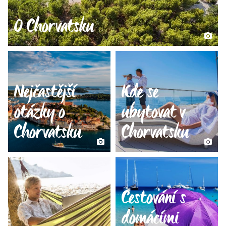
O Chorvatsku
Nejčastější
Kde se
otázky o
ubytovat v
Chorvatsku
Chorvatsku
Cestování s
domácími