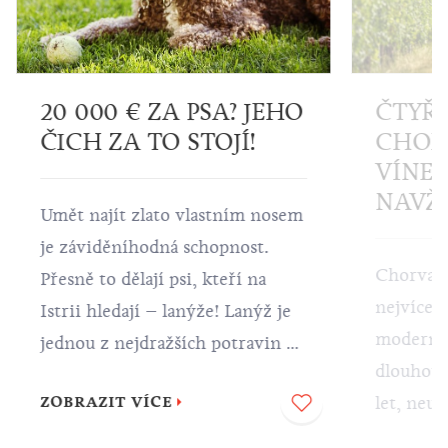
20 000 € ZA PSA? JEHO
ČTYŘI
ČICH ZA TO STOJÍ!
CHOR
VÍNEC
NAVŽD
Umět najít zlato vlastním nosem
je záviděníhodná schopnost.
Chorvats
Přesně to dělají psi, kteří na
nejvíce v
Istrii hledají – lanýže! Lanýž je
moderního vinařstv
jednou z nejdražších potravin na
dlouhou 
světě. Abyste si mohli užívat
let, neustá
ZOBRAZIT VÍCE
různorodé istrijské delikatesy s
různorod
lanýži, potřebujete pomoc