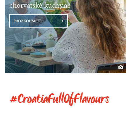
chorvatské kuchyně
PROZKOUMEJTE
#CroatiaFullOfFlavours