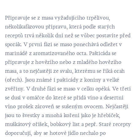
Připravuje se z masa vyžadujícího trpělivou,
několikafázovou přípravu, která podle starých
receptů trvá několik dní než se vůbec postavíte před
sporák. V první fázi se maso ponechává odležet v
marinádě z aromatizovaného octa. Pašticáda se
připravuje z hovězího nebo z mladého hovězího
masa, a to nejčastěji ze svalu, kterému se říká orah
(ořech). Jsou známé i pašticády z koniny a velké
zvěřiny. V druhé fázi se maso v celku opéká. Ve třetí
se dusí v omáčce do které se přidá víno a desertní
víno prošek zároveň se sušeným ovocem. Nejčastěji
jsou to švestky a mnohá koření jako je hřebíček,
muškátový oříšek, bobkový list a pepř. Staré recepty
doporučují, aby se hotové jídlo nechalo po