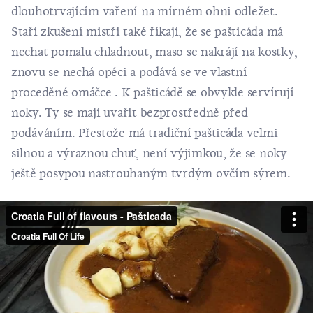
dlouhotrvajícím vaření na mírném ohni odležet.
Staří zkušení mistři také říkají, že se pašticáda má
nechat pomalu chladnout, maso se nakrájí na kostky,
znovu se nechá opéci a podává se ve vlastní
proceděné omáčce . K pašticádě se obvykle servírují
noky. Ty se mají uvařit bezprostředně před
podáváním. Přestože má tradiční pašticáda velmi
silnou a výraznou chuť, není výjimkou, že se noky
ještě posypou nastrouhaným tvrdým ovčím sýrem.