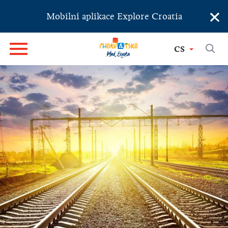
×
Mobilní aplikace Explore Croatia
CS