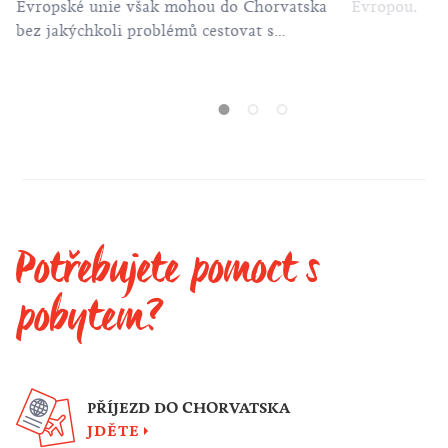
Evropské unie však mohou do Chorvatska
Evropou.
bez jakýchkoli problémů cestovat s
platným cestovním pasem nebo
občanským průkazem.
Potřebujete pomoct s
pobytem?
PŘÍJEZD DO CHORVATSKA
JDĚTE