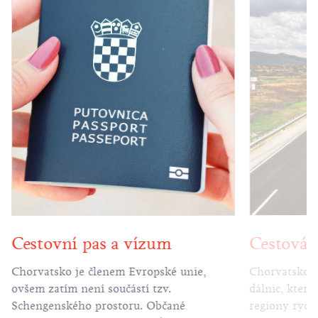
Cestovní pas a vízum
Cestován
Chorvatsko je členem Evropské unie,
Chorvatsko m
ovšem zatím není součástí tzv.
dálnic, která
Schengenského prostoru. Občané
regiony rychl