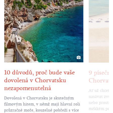
10 důvodů, proč bude vaše
9 písečný
dovolená v Chorvatsku
Chorvat
nezapomenutelná
Ať už chcete 
nasávat zvuk
Dovolená v Chorvatsku je skutečným
nebo prostě 
filmovým hitem, v němž mají hlavní roli
měkkém povr
průzračné moře, kouzelné pobřeží s více