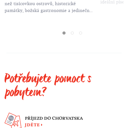
ideální píse
než tisícovkou ostrovů, historické
památky, božská gastronomie a jedinečné
letní festivaly.
Potřebujete pomoct s
pobytem?
PŘÍJEZD DO CHORVATSKA
JDĚTE