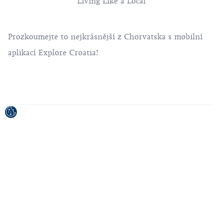
Living Like a Local
Prozkoumejte to nejkrásnější z Chorvatska s mobilní
aplikací Explore Croatia!
Projekt byl spolufinancován Evropskou unií z
Evropského fondu pro regionální rozvoj.
Za obsah publikačního/vysílacího materiálu odpovídá
výhradně Chorvatské turistické sdružení.