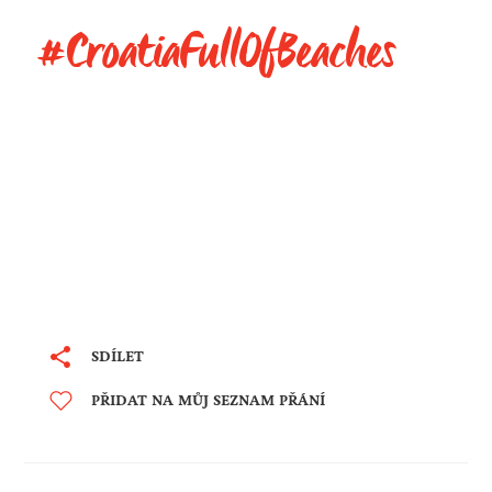
#CroatiaFullOfBeaches
SDÍLET
PŘIDAT NA MŮJ SEZNAM PŘÁNÍ