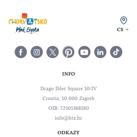
CS
INFO
Drago Ibler Square 10/IV
Croatia, 10 000 Zagreb
OIB: 72501368180
info@htz.hr
ODKAZY