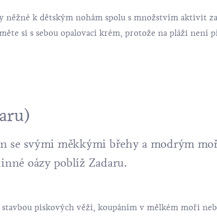
ky něžné k dětským nohám spolu s množstvím aktivit za
te si s sebou opalovací krém, protože na pláži není p
aru)
on
se svými měkkými břehy a modrým mo
dinné oázy poblíž Zadaru.
u stavbou pískových věží, koupáním v mělkém moři neb