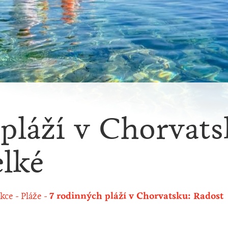
pláží v Chorvats
elké
akce
Pláže
7 rodinných pláží v Chorvatsku: Radost