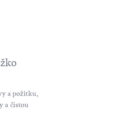
ěžko
y a požitku,
 a čistou