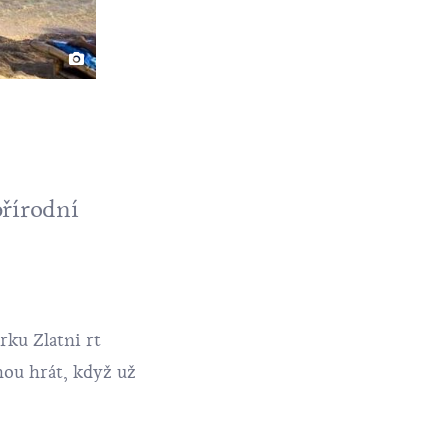
přírodní
rku Zlatni rt
hou hrát, když už