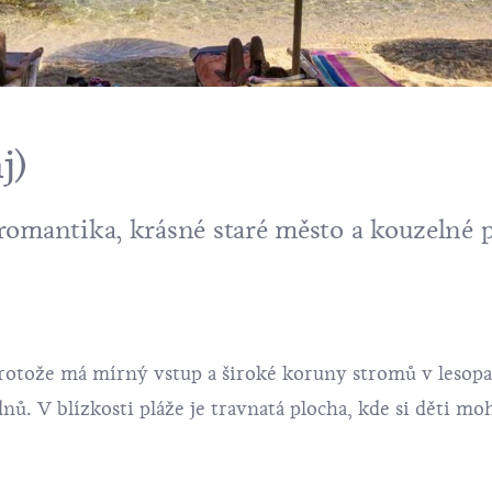
j)
romantika, krásné staré město a kouzelné 
protože má mírný vstup a široké koruny stromů v
lesopa
nů. V blízkosti pláže je travnatá plocha, kde si děti mo