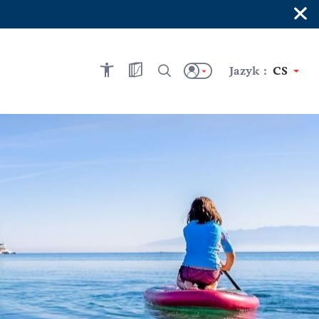
×
Jazyk :
CS