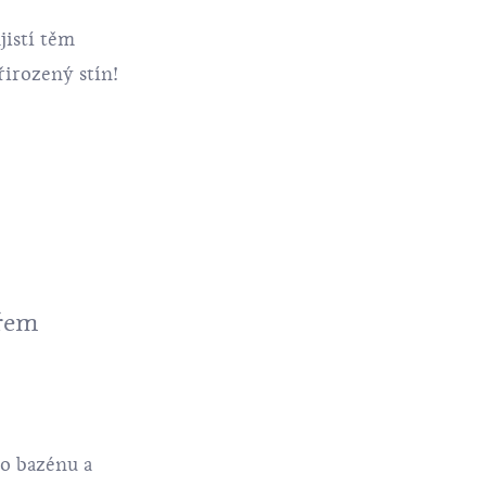
jistí těm
řirozený stín!
řem
o bazénu a