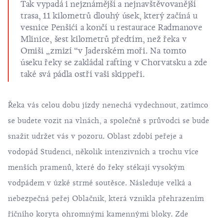
Tak vypadá i nejznámější a nejnavštěvovanější
trasa, 11 kilometrů dlouhý úsek, který začíná u
vesnice Penšići a končí u restaurace Radmanove
Mlinice, šest kilometrů předtím, než řeka v
Omiši „zmizí “v Jaderském moři. Na tomto
úseku řeky se zakládal rafting v Chorvatsku a zde
také svá pádla ostří vaši skippeři.
Řeka vás celou dobu jízdy nenechá vydechnout, zatímco
se budete vozit na vlnách, a společně s průvodci se bude
snažit udržet vás v pozoru. Oblast zdobí peřeje a
vodopád Studenci, několik intenzivních a trochu více
menších pramenů, které do řeky stékají vysokým
vodpádem v úzké strmé soutěsce. Následuje velká a
nebezpečná peřej Oblačnik, která vznikla přehrazením
říčního koryta ohromnými kamennými bloky. Zde