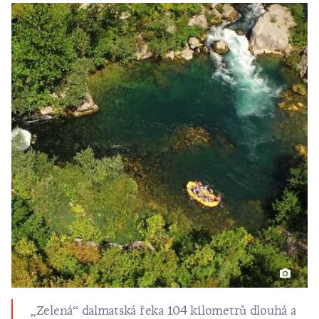
„Zelená“ dalmatská řeka 104 kilometrů dlouhá a