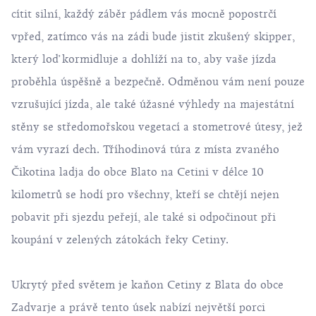
cítit silní, každý záběr pádlem vás mocně popostrčí
vpřed, zatímco vás na zádi bude jistit zkušený skipper,
který loď kormidluje a dohlíží na to, aby vaše jízda
proběhla úspěšně a bezpečně. Odměnou vám není pouze
vzrušující jízda, ale také úžasné výhledy na majestátní
stěny se středomořskou vegetací a stometrové útesy, jež
vám vyrazí dech. Tříhodinová túra z místa zvaného
Čikotina ladja do obce Blato na Cetini v délce 10
kilometrů se hodí pro všechny, kteří se chtějí nejen
pobavit při sjezdu peřejí, ale také si odpočinout při
koupání v zelených zátokách řeky Cetiny.
Ukrytý před světem je kaňon Cetiny z Blata do obce
Zadvarje a právě tento úsek nabízí největší porci