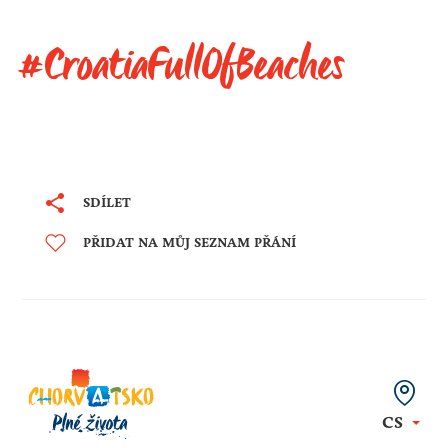
#CroatiaFullOfBeaches
SDÍLET
PŘIDAT NA MŮJ SEZNAM PŘÁNÍ
CS