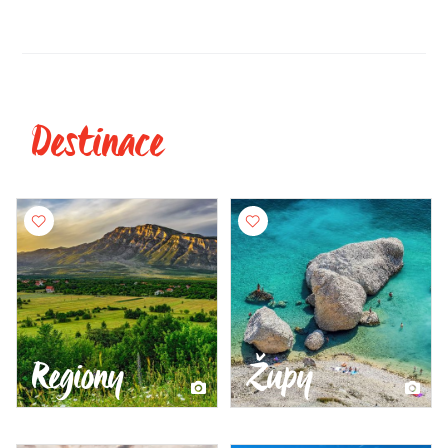
Destinace
Regiony
Župy