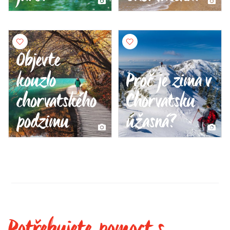
Objevte
kouzlo
Proč je zima v
chorvatského
Chorvatsku
podzimu
úžasná?
Potřebujete pomoct s