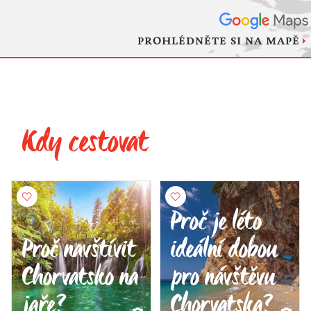
PROHLÉDNĚTE SI NA MAPĚ
Kdy cestovat
Proč je léto
Proč navštívit
ideální dobou
Chorvatsko na
pro návštěvu
jaře?
Chorvatska?