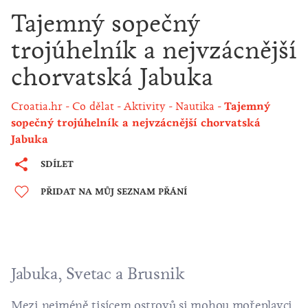
Tajemný sopečný
trojúhelník a nejvzácnější
chorvatská Jabuka
Croatia.hr
Co dělat
Aktivity
Nautika
Tajemný
sopečný trojúhelník a nejvzácnější chorvatská
Jabuka
SDÍLET
PŘIDAT NA MŮJ SEZNAM PŘÁNÍ
Jabuka, Svetac a Brusnik
Mezi nejméně tisícem ostrovů si mohou mořeplavci