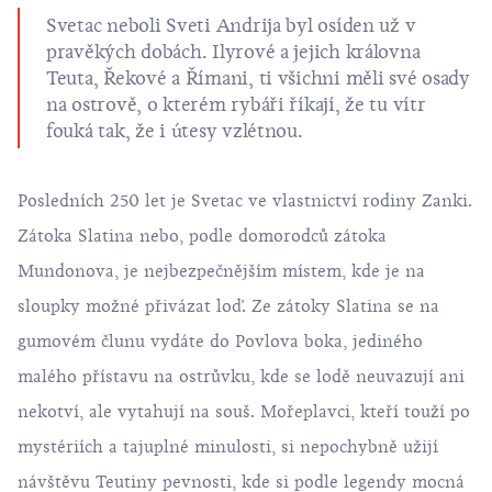
Svetac neboli Sveti Andrija byl osíden už v
pravěkých dobách. Ilyrové a jejich královna
Teuta, Řekové a Římani, ti všichni měli své osady
na ostrově, o kterém rybáři říkají, že tu vítr
fouká tak, že i útesy vzlétnou.
Posledních 250 let je Svetac ve vlastnictví rodiny Zanki.
Zátoka Slatina nebo, podle domorodců zátoka
Mundonova, je nejbezpečnějším místem, kde je na
sloupky možné přivázat loď. Ze zátoky Slatina se na
gumovém člunu vydáte do Povlova boka, jediného
malého přístavu na ostrůvku, kde se lodě neuvazují ani
nekotví, ale vytahují na souš. Mořeplavci, kteří touží po
mystériích a tajuplné minulosti, si nepochybně užijí
návštěvu Teutiny pevnosti, kde si podle
legendy
mocná