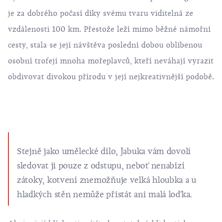
je za dobrého počasí díky svému tvaru viditelná ze
vzdálenosti 100 km. Přestože leží mimo běžné námořní
cesty, stala se její návštěva poslední dobou oblíbenou
osobní trofejí mnoha mořeplavců, kteří neváhají vyrazit
obdivovat divokou přírodu v její nejkreativnější podobě.
Stejně jako umělecké dílo, Jabuka vám dovolí
sledovat ji pouze z odstupu, neboť nenabízí
zátoky, kotvení znemožňuje velká hloubka a u
hladkých stěn nemůže přistát ani malá loďka.