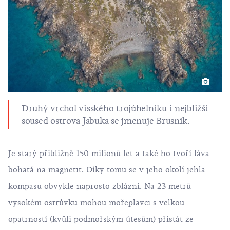
Druhý vrchol visského trojúhelníku i nejbližší
soused ostrova Jabuka se jmenuje Brusnik.
Je starý přibližně 150 milionů let a také ho tvoří láva
bohatá na magnetit. Díky tomu se v jeho okolí jehla
kompasu obvykle naprosto zblázní. Na 23 metrů
vysokém ostrůvku mohou mořeplavci s velkou
opatrností (kvůli podmořským útesům) přistát ze