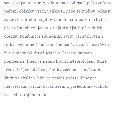
severozápadní strany, kde se nachází malá pláž tvořená
šedými oblázky všech velikostí, nebo se mohou pokusit
zakotvit u břehu na jihovýchodní straně. V tu chvíi se
před vámi objeví jeden z nejkrásnějších přírodních
obrazů. Kombinace slunečního svitu, černých stěn a
tyrkysového moře je skutečně nadčasová. Na ostrůvku
žije endemická černá ještěrka Lacerta fiumana
pomoensis, která je neomylným meteorologem. Staré
rčení říká, že když se ještěrky začnou schovávat do
škvír ve skalách, blíží se změna počasí. Tehdy je
nejvyšší čas vyrazit dál směrem k poslednímu vrcholu
visského trojúhelníku.