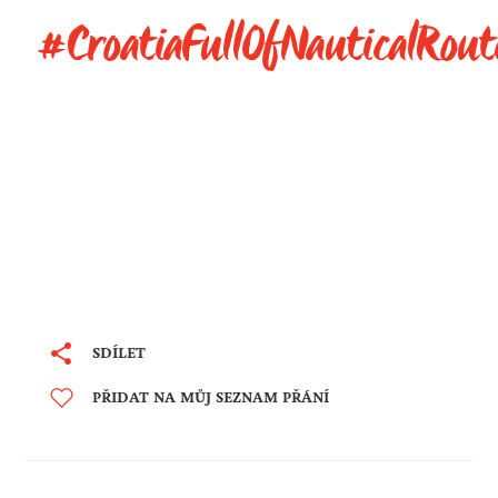
#CroatiaFullOfNauticalRout
SDÍLET
PŘIDAT NA MŮJ SEZNAM PŘÁNÍ