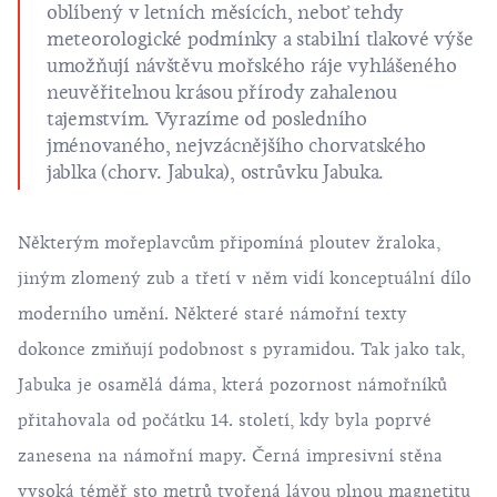
oblíbený v letních měsících, neboť tehdy
meteorologické podmínky a stabilní tlakové výše
umožňují návštěvu mořského ráje vyhlášeného
neuvěřitelnou krásou přírody zahalenou
tajemstvím. Vyrazíme od posledního
jménovaného, nejvzácnějšího chorvatského
jablka (chorv. Jabuka), ostrůvku Jabuka.
Některým mořeplavcům připomíná ploutev žraloka,
jiným zlomený zub a třetí v něm vidí konceptuální dílo
moderního umění. Některé staré námořní texty
dokonce zmiňují podobnost s pyramidou. Tak jako tak,
Jabuka je osamělá dáma, která pozornost námořníků
přitahovala od počátku 14. století, kdy byla poprvé
zanesena na námořní mapy. Černá impresivní stěna
vysoká téměř sto metrů tvořená lávou plnou magnetitu