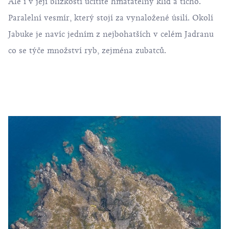
Ale i v její blízkosti ucítíte hmatatelný klid a ticho.
Paralelní vesmír, který stojí za vynaložené úsilí. Okolí
Jabuke je navíc jedním z nejbohatších v celém Jadranu
co se týče množství ryb, zejména zubatců.