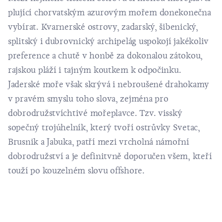
plující chorvatským azurovým mořem donekonečna
vybírat. Kvarnerské ostrovy, zadarský, šibenický,
splitský i dubrovnický archipelág uspokojí jakékoliv
preference a chutě v honbě za dokonalou zátokou,
rajskou pláží i tajným koutkem k odpočinku.
Jaderské moře však skrývá i nebroušené drahokamy
v pravém smyslu toho slova, zejména pro
dobrodružstvíchtivé mořeplavce. Tzv. visský
sopečný trojúhelník, který tvoří ostrůvky Svetac,
Brusnik a Jabuka, patří mezi vrcholná námořní
dobrodružství a je definitvně doporučen všem, kteří
touží po kouzelném slovu offshore.