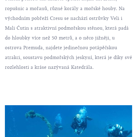
ropušnic a mořanů, různé korály a mořské houby. Na
východním pobřeží Cresu se nachází ostrůvky Veli i
Mali Ćutin s atraktivní podmořskou stěnou, která padá
do hloubky více než 50 metrů, a o něco jižněji, u
ostrova Premuda, najdete jedinečnou potápěčskou
atrakci, soustavu podmořských jeskyní, která je díky své
rozlehlosti a kráse nazývaná Katedrála.