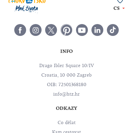
CS
INFO
Drago Ibler Square 10/IV
Croatia, 10 000 Zagreb
OIB: 72501368180
info@htz.hr
ODKAZY
Co dělat
Kam cestovat