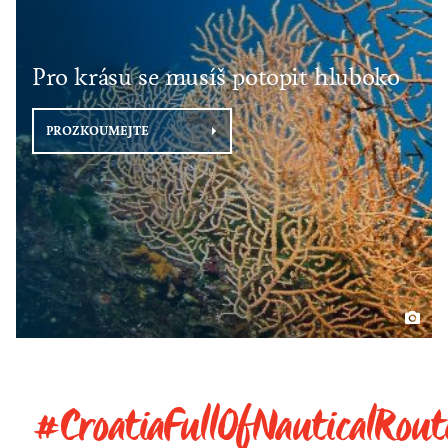
Pro krásu se musíš potopit hluboko
PROZKOUMEJTE
#CroatiaFullOfNauticalRout