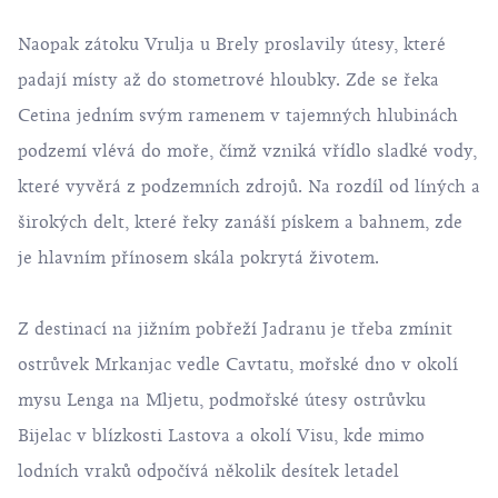
Naopak zátoku Vrulja u Brely proslavily útesy, které
padají místy až do stometrové hloubky. Zde se řeka
Cetina jedním svým ramenem v tajemných hlubinách
podzemí vlévá do moře, čímž vzniká vřídlo sladké vody,
které vyvěrá z podzemních zdrojů. Na rozdíl od líných a
širokých delt, které řeky zanáší pískem a bahnem, zde
je hlavním přínosem skála pokrytá životem.
Z destinací na jižním pobřeží Jadranu je třeba zmínit
ostrůvek Mrkanjac vedle Cavtatu, mořské dno v okolí
mysu Lenga na Mljetu, podmořské útesy ostrůvku
Bijelac v blízkosti Lastova a okolí Visu, kde mimo
lodních vraků odpočívá několik desítek letadel