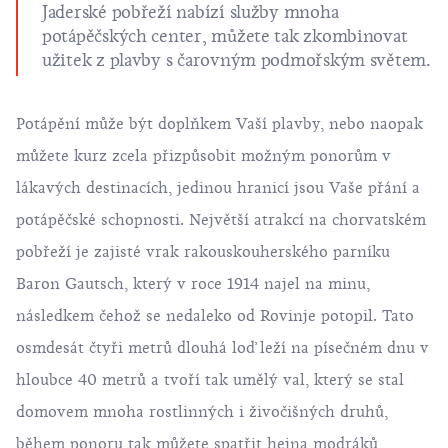
Jaderské pobřeží nabízí služby mnoha
potápěčských center, můžete tak zkombinovat
užitek z plavby s čarovným podmořským světem.
Potápění
může být doplňkem Vaší plavby, nebo naopak
můžete kurz zcela přizpůsobit možným ponorům v
lákavých destinacích, jedinou hranicí jsou Vaše přání a
potápěčské schopnosti. Největší atrakcí na chorvatském
pobřeží je zajisté vrak rakouskouherského parníku
Baron Gautsch, který v roce 1914 najel na minu,
následkem čehož se nedaleko od Rovinje potopil. Tato
osmdesát čtyři metrů dlouhá loď leží na písečném dnu v
hloubce 40 metrů a tvoří tak umělý val, který se stal
domovem mnoha rostlinných i živočišných druhů,
během ponoru tak můžete spatřit hejna modráků,