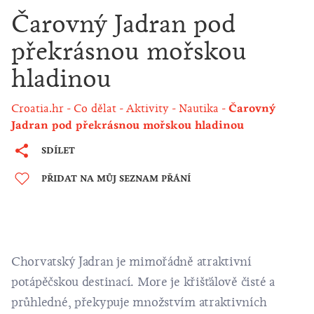
Čarovný Jadran pod
překrásnou mořskou
hladinou
Croatia.hr
Co dělat
Aktivity
Nautika
Čarovný
Jadran pod překrásnou mořskou hladinou
SDÍLET
PŘIDAT NA MŮJ SEZNAM PŘÁNÍ
Chorvatský Jadran je mimořádně atraktivní
potápěčskou destinací. More je křišťálově čisté a
průhledné, překypuje množstvím atraktivních