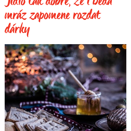
Jídlo tak dobré, že i Děda
mráz zapomene rozdat
dárky