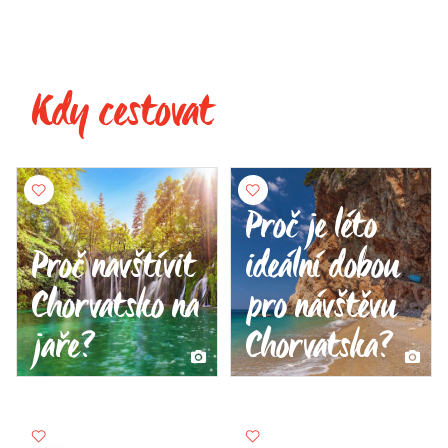
Kdy cestovat
Proč je léto
Proč navštívit
ideální dobou
Chorvatsko na
pro návštěvu
jaře?
Chorvatska?