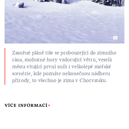
Zasněné pláně tiše se probouzející do zimního
rána, mohutné hory vzdorující větru, veselá
města vítající první sníh i velkolepé mořské
scenérie, kde poznáte nekonečnou nádheru
přírody, to všechno je zima v Chorvatsku.
VÍCE INFORMACÍ