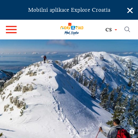
×
Mobilní aplikace Explore Croatia
CS