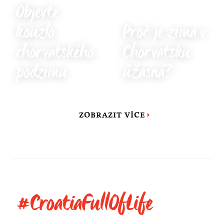
Objevte
kouzlo
Proč je zima v
chorvatského
Chorvatsku
podzimu
úžasná?
ZOBRAZIT VÍCE
#CroatiaFullOfLife