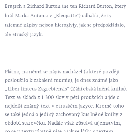
Brugsch a Richard Burton (ne ten Richard Burton, který
hrál Marka Antonia v „Kleopatře“) odhalili, že ty
tajemné nápisy nejsou hieroglyfy, jak se předpokládalo,
ale etruský jazyk.
Plátno, na němž se nápis nacházel (a které později
posloužilo k zabalení mumie), je dnes známé jako
„Liber linteus Zagrebiensis“ (Záhřebská lněná kniha).
Text se skládá z 1 300 slov v pěti proužcích a jde o
nejdelší známý text v etruském jazyce. Kromě toho
se také jedná o jediný zachovaný kus lněné knihy z
období starověku. Nadále však zůstává tajemstvím,
co se v textu vlastně píše a jak se látka s textem