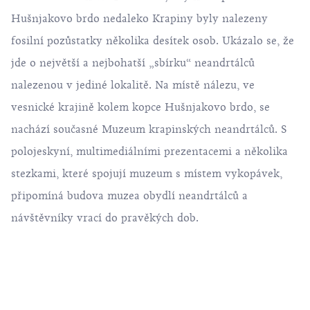
Hušnjakovo brdo nedaleko Krapiny byly nalezeny
fosilní pozůstatky několika desítek osob. Ukázalo se, že
jde o největší a nejbohatší „sbírku“ neandrtálců
nalezenou v jediné lokalitě. Na místě nálezu, ve
vesnické krajině kolem kopce Hušnjakovo brdo, se
nachází současné Muzeum krapinských neandrtálců. S
polojeskyní, multimediálními prezentacemi a několika
stezkami, které spojují muzeum s místem vykopávek,
připomíná budova muzea obydlí neandrtálců a
návštěvníky vrací do pravěkých dob.