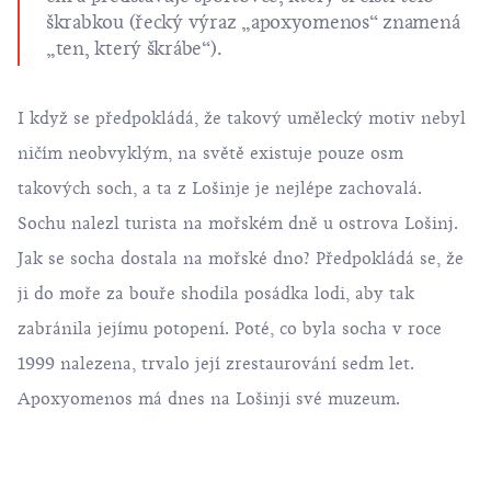
škrabkou (řecký výraz „apoxyomenos“ znamená
„ten, který škrábe“).
I když se předpokládá, že takový umělecký motiv nebyl
ničím neobvyklým, na světě existuje pouze osm
takových soch, a ta z Lošinje je nejlépe zachovalá.
Sochu nalezl turista na mořském dně u
ostrova Lošinj
.
Jak se socha dostala na mořské dno? Předpokládá se, že
ji do moře za bouře shodila posádka lodi, aby tak
zabránila jejímu potopení. Poté, co byla socha v roce
1999 nalezena, trvalo její zrestaurování sedm let.
Apoxyomenos má dnes na Lošinji své muzeum.