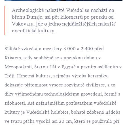
Archeologické naleziště Vučedol se nachází na
břehu Dunaje, asi pět kilometrů po proudu od
Vukovaru. Jde o jedno nejdůležitějších nalezišť
eneolitické kultury.
Sídliště vzkvétalo mezi lety 3 000 a 2 400 před
Kristem, tedy souběžně se sumerskou dobou v
Mezopotámii, Starou říší v Egyptě a prvním osídlením v
Tróji. Hmotná kultura, zejména výroba keramiky,
dokazuje přítomnost vysoce rozvinuté civilizace, a to
díky výjimečnému technologickému provedení, formě a
zdobnosti. Asi nejznámějším pozůstatkem vučedolské
kultury je Vučedolská holubice, bohatě zdobená nádoba
ve tvaru ptáka vysoká asi 20 cm, která se používala při