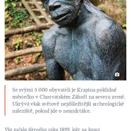
Se svými 5 000 obyvateli je Krapina poklidné
městečko v Chorvatském Záhoří na severu země.
Ukrývá však světově nejdůležitější archeologické
naleziště, pokud jde o neandrtálce.
Vše začalo dávného roku 1899, kdy na kopci