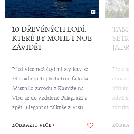
TAM, 
10 DŘEVĚNÝCH LODÍ,
SETKÁ
KTERÉ BY MOHL I NOE
JADR
ZÁVIDĚT
Překrásn
Před více než čtyřmi sty lety se
chorvats
74 tradičních plachetnic falkuša
přitahuje
účastnilo závodu z Komiže na
když hle
Visu až do vzdálené Palagruži a
zážitky a
zpět. Elegantní falkuše z Visu
míst, kd
jsou jen částí fascinující sbírky
ZOBRAZI
ZOBRAZIT VÍCE
horami, j
tradičních dřevěných lodí