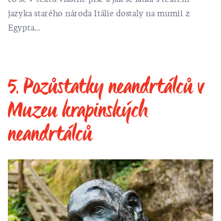
jazyka starého národa Itálie dostaly na mumii z
Egypta…
5. Pozůstatky neandrtálců v
Muzeu krapinských
neandrtálců