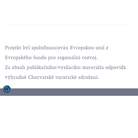
Projekt byl spolufinancován Evropskou unií z
Evropského fondu pro regionální rozvoj.
Za obsah publikačního/vysílacího materiálu odpovídá
výhradně Chorvatské turistické sdružení.
© 1992-2026 Chrovatské Turistické Sdružení.
Všechna práva vyhrazena.
Podmínky používání
Ochrana soukromí