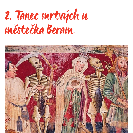
2. Tanec mrtvých u
městečka Beram