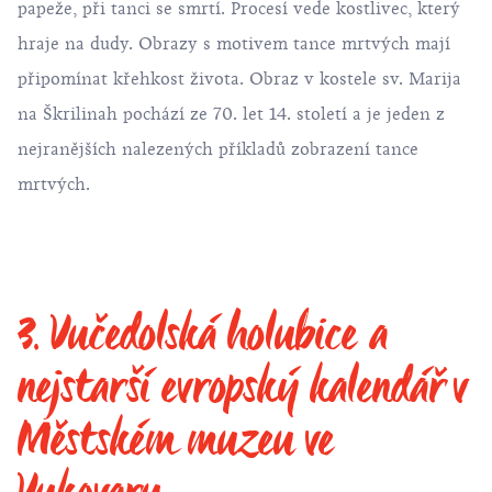
papeže, při tanci se smrtí. Procesí vede kostlivec, který
hraje na dudy. Obrazy s motivem tance mrtvých mají
připomínat křehkost života. Obraz v kostele sv. Marija
na Škrilinah pochází ze 70. let 14. století a je jeden z
nejranějších nalezených příkladů zobrazení tance
mrtvých.
3. Vučedolská holubice a
nejstarší evropský kalendář v
Městském muzeu ve
Vukovaru